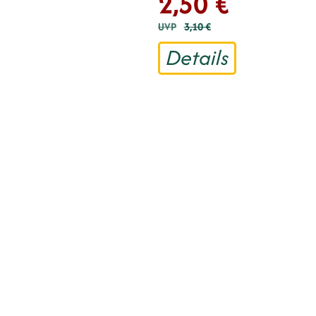
2,50 €
UVP
3,10 €
Details