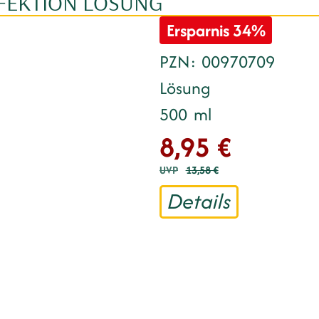
FEKTION LÖSUNG
Ersparnis
34%
PZN
00970709
Lösung
500
ml
8,95 €
UVP
13,58 €
Details