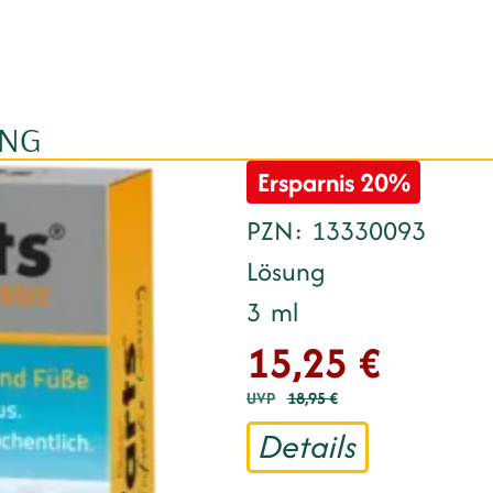
UNG
Ersparnis
20%
PZN
13330093
Lösung
3
ml
15,25 €
UVP
18,95 €
Details