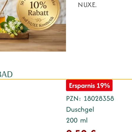
NUXE.
BAD
Ersparnis
19%
PZN
18028358
Duschgel
200
ml