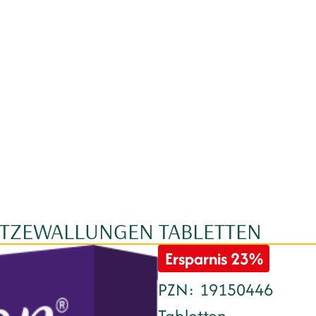
ITZEWALLUNGEN TABLETTEN
Ersparnis
23%
PZN
19150446
Tabletten