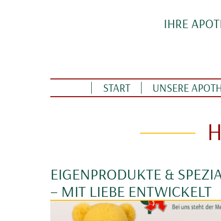
Direkt zum Inhalt
IHRE APO
Linden Apotheke
START
UNSERE APOT
STARTSEITE
HAUSMITTEL KIND APOTHEKE
H
EIGENPRODUKTE & SPEZI
– MIT LIEBE ENTWICKELT