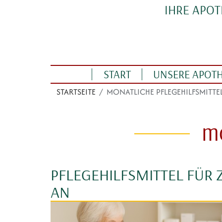
Direkt zum Inhalt
IHRE APO
Linden Apotheke
START
UNSERE APOT
STARTSEITE
MONATLICHE PFLEGEHILFSMITTE
mo
PFLEGEHILFSMITTEL FÜR 
AN