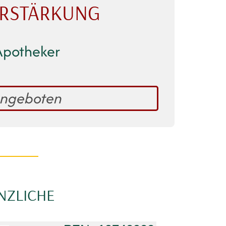
ERSTÄRKUNG
Apotheker
angeboten
NZLICHE
E