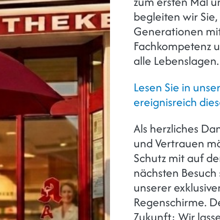
zum ersten Mal u
begleiten wir Sie,
Generationen mit
Fachkompetenz und
alle Lebenslagen.
Lesen Sie in unse
ereignisreich die
Als herzliches Da
und Vertrauen mö
Schutz mit auf d
nächsten Besuch 
unserer exklusiv
Regenschirme. Den
Zukunft: Wir lass