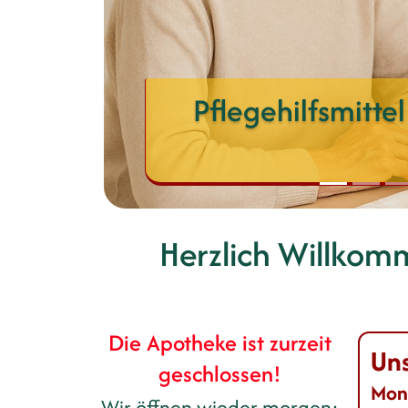
Pflegehilfsmitte
Herzlich Willkom
Die Apotheke ist zurzeit
Uns
geschlossen!
Mont
Wir öffnen wieder morgen: