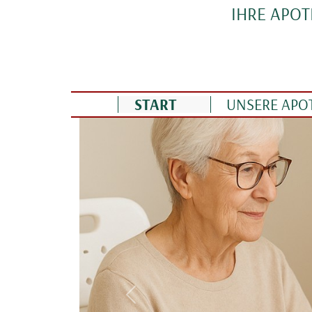
Direkt zum Inhalt
IHRE APO
Linden Apotheke
START
UNSERE APO
Vorherige