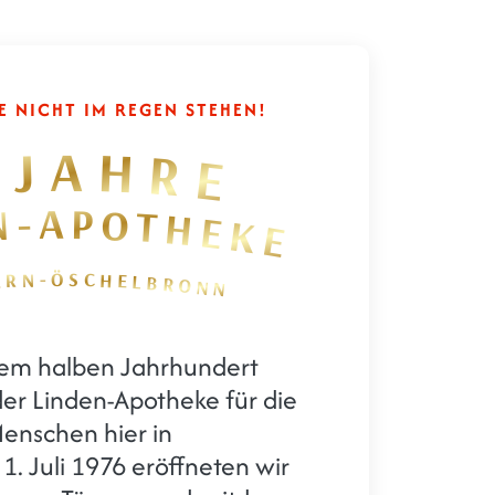
E NICHT IM REGEN STEHEN!
 JAHRE
N-APOTHEKE
FERN-ÖSCHELBRONN
 Linden-Apotheke in 
nem halben Jahrhundert
der Linden-Apotheke für die
enschen hier in
. Juli 1976 eröffneten wir