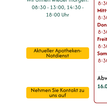
8:3
08:30 - 13:00, 14:30 -
Mit
18:00 Uhr
8:3
Don
8:3
Frei
8:3
Aktueller Apotheken-
Sam
Notdienst
8:3
Abw
16.
Nehmen Sie Kontakt zu
uns auf