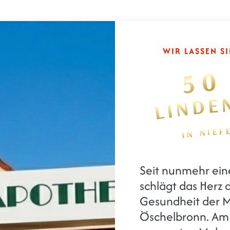
WIR LASSEN SI
50
LINDE
IN NIE
50 Jahre
Seit nunmehr ei
schlägt das Herz 
Gesundheit der M
Öschelbronn. Am 1