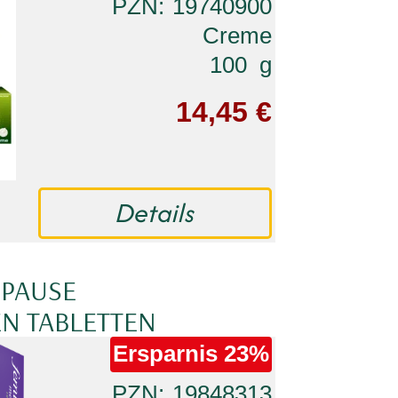
PZN
19740900
Creme
100
g
14,45 €
Details
PAUSE
N TABLETTEN
Ersparnis
23%
PZN
19848313