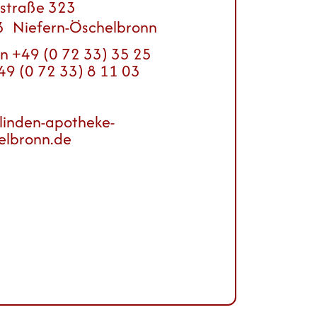
straße 323
3
Niefern-Öschelbronn
on
+49 (0 72 33) 35 25
49 (0 72 33) 8 11 03
linden-apotheke-
elbronn.de