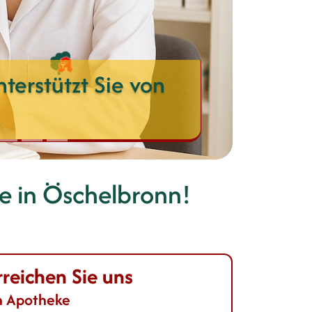
terstützt Sie von
e
in Öschelbronn!
rreichen Sie uns
n Apotheke