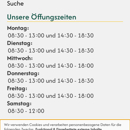
Suche
Unsere Öffungszeiten
Montag:
08:30 - 13:00 und 14:30 - 18:30
Dienstag:
08:30 - 13:00 und 14:30 - 18:30
Mittwoch:
08:30 - 13:00 und 14:30 - 18:00
Donnerstag:
08:30 - 13:00 und 14:30 - 18:30
Freitag:
08:30 - 13:00 und 14:30 - 18:00
Samstag:
08:30 - 12:00
Abweichungen (nächste 14 Tage):
Wir verwenden Cookies und verarbeiten personenbezogene Daten für die
16.08.
Notdienst: 08:30 - 17.08. 08:30 Uhr
folgenden Zwecke:
Funktional & Eingebettete externe Inhalte
.