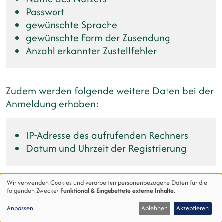
Passwort
gewünschte Sprache
gewünschte Form der Zusendung
Anzahl erkannter Zustellfehler
Zudem werden folgende weitere Daten bei der
Anmeldung erhoben:
IP-Adresse des aufrufenden Rechners
Datum und Uhrzeit der Registrierung
Wir verwenden Cookies und verarbeiten personenbezogene Daten für die
Für die Verarbeitung der Daten wird im
folgenden Zwecke:
Funktional & Eingebettete externe Inhalte
.
Verwendung
Rahmen des Anmeldevorgangs Ihre
Anpassen
Ablehnen
Akzeptieren
von
Einwilligung eingeholt und auf diese