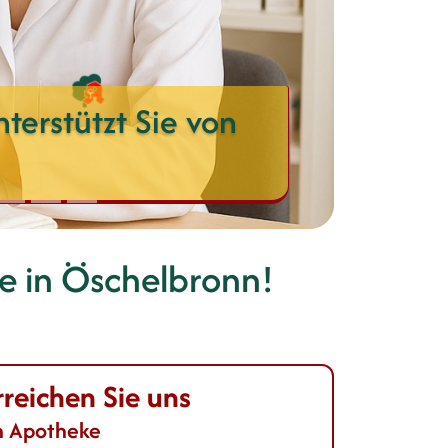
terstützt Sie von
e
in Öschelbronn!
rreichen Sie uns
n Apotheke