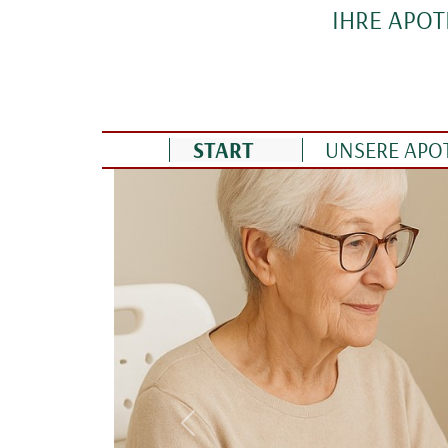
Direkt zum Inhalt
IHRE APO
Linden Apotheke
START
UNSERE APO
Vorherige