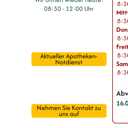
8:3
08:30 - 12:00 Uhr
Mit
8:3
Don
8:3
Frei
8:3
Aktueller Apotheken-
Notdienst
Sam
8:3
Abw
16.
Nehmen Sie Kontakt zu
uns auf