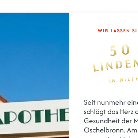
WIR LASSEN SI
50
LINDE
IN NIE
50 Jahre
Seit nunmehr ei
schlägt das Herz 
Gesundheit der M
Öschelbronn. Am 1