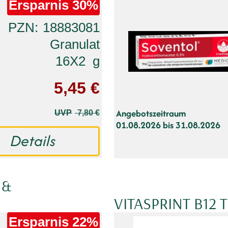
Ersparnis
30%
PZN
18883081
Granulat
16X2
g
5,45 €
Angebotszeitraum
UVP
7,80 €
01.08.2026 bis 31.08.2026
Details
 &
VITASPRINT B12
Ersparnis
22%