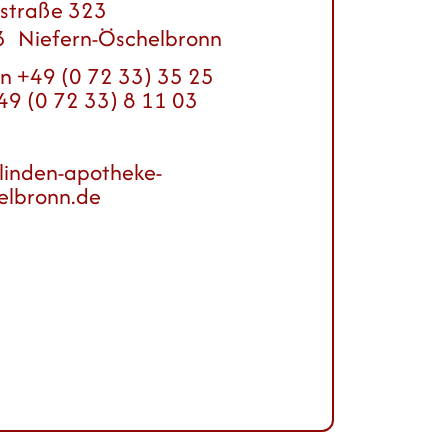
straße 323
3
Niefern-Öschelbronn
on
+49 (0 72 33) 35 25
49 (0 72 33) 8 11 03
linden-apotheke-
elbronn.de