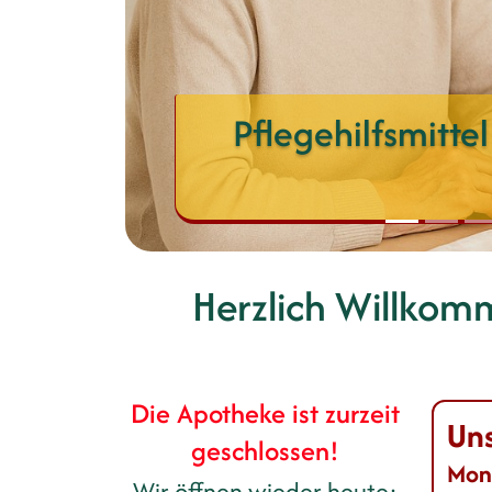
Pflegehilfsmitte
Herzlich Willkom
Die Apotheke ist zurzeit
Uns
geschlossen!
Mont
Wir öffnen wieder heute: