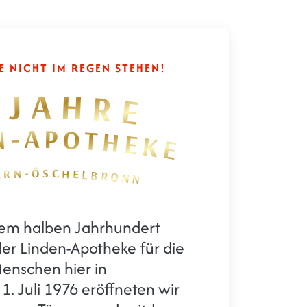
E NICHT IM REGEN STEHEN!
 JAHRE
N-APOTHEKE
FERN-ÖSCHELBRONN
 Linden-Apotheke in 
nem halben Jahrhundert
der Linden-Apotheke für die
enschen hier in
. Juli 1976 eröffneten wir